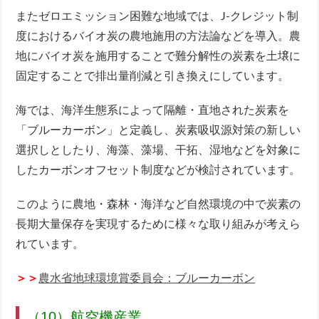
またゼロエミッション困難な地域では、J-クレジット制
度におけるバイオ炭の農地施用の方法論などを導入。農
地にバイオ炭を施用することで難分解性の炭素を土壌に
固定することで排出量削減と引き換えにしています。
海では、海洋生態系によって隔離・直地された炭素を
「ブルーカーボン」と定義し、炭素吸収源対策の新しい
選択しとしたり、海藻、藻場、干拓、湿地などを対象に
したカーボンオフセット制度などが検討されています。
このように農地・森林・海洋など自然環境の中で炭素の
長期大量保存を実現するために様々な取り組みが考えら
れています。
＞＞
農水省地球環境賞委員会：ブルーカーボン
（10）航空機産業