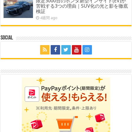
限定3000台のホンダ新型インサイト(EV)が
苦戦する3つの理由｜SUV化の光と影を徹底
検証
4週間 ago
Social