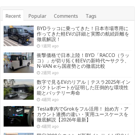
Recent
Popular
Comments
Tags
BYDラッコに乗ってきた！日本市場専用に
作ってきた軽EVの詳細と実際の航続距離を
徹底解説！
1週間 ago
衝撃価格で日本上陸！BYD「RACCO（ラッ
コ）」が切り拓く軽EVの新時代〜サクラ、
N-VAN e:ら国産勢との徹底比較
2週間 ago
数字で見るEVのリアル｜テスラ2025年イン
パクトレポートが証明した圧倒的な環境性
能とバッテリー寿命
4週間 ago
Tesla車内でGrokをフル活用！ 始め方・ア
カウント連携の違い・実用ユースケースを
徹底解説【2026年最新】
4週間 ago