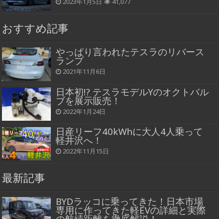
2023年1月5日
41,077
おすすめ記事
やっぱり言われたテスラのリバース
ランプ
2021年11月6日
日本初!? テスラモデルYのオクトバル
ブを展示販売！
2022年1月24日
日産リーフ40kWhに大人4人乗って
軽井沢へ！
2022年11月15日
最新記事
BYDラッコに乗ってきた！日本市場
専用に作ってきた軽EVの詳細と実際
の航続距離を徹底解説！