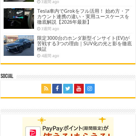
3週間 ago
Tesla車内でGrokをフル活用！ 始め方・ア
カウント連携の違い・実用ユースケースを
徹底解説【2026年最新】
3週間 ago
限定3000台のホンダ新型インサイト(EV)が
苦戦する3つの理由｜SUV化の光と影を徹底
検証
4週間 ago
Social