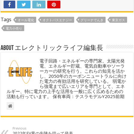
Tags
オール電化
オクトパスエナジー
グリーナでんき
東京ガス
電力小売り
About エレクトリックライフ編集長
電子回路・エネルギーの専門家。太陽光発
電、エネルギー貯蔵、電気自動車やソーラ
ーカーの研究を行う。これらの知見を活か
し、2050年のカーボンニュートラルに向け
た電力の有効活用を研究している。 弱電か
ら強電まで広いエリアを専門として、エネ
ルギー、特に電力の上手な活用を一般に広く広めるための
活動も行っています。 保有車両：テスラモデルY2025前期
Previous
2022年EV界の先陣を切って発表