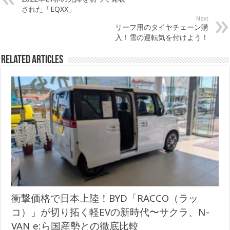
された「EQXX」
Next
リーフ用のタイヤチェーン購
入！雪の運転気を付けよう！
Related Articles
衝撃価格で日本上陸！BYD「RACCO（ラッ
コ）」が切り拓く軽EVの新時代〜サクラ、N-
VAN e:ら国産勢との徹底比較