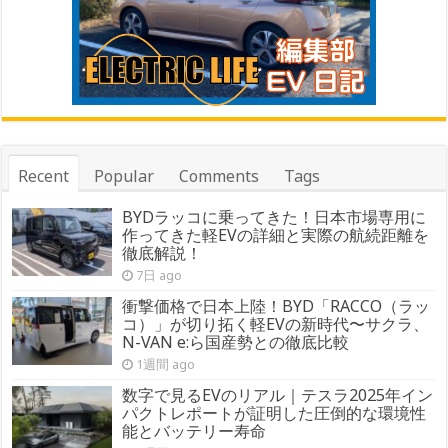
Recent
Popular
Comments
Tags
BYDラッコに乗ってきた！日本市場専用に
作ってきた軽EVの詳細と実際の航続距離を
徹底解説！
7日 ago
衝撃価格で日本上陸！BYD「RACCO（ラッ
コ）」が切り拓く軽EVの新時代〜サクラ、
N-VAN e:ら国産勢との徹底比較
1週間 ago
数字で見るEVのリアル｜テスラ2025年イン
パクトレポートが証明した圧倒的な環境性
能とバッテリー寿命