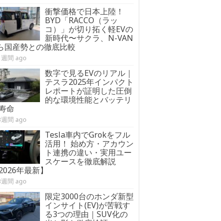
衝撃価格で日本上陸！
BYD「RACCO（ラッ
コ）」が切り拓く軽EVの
新時代〜サクラ、N-VAN
:ら国産勢との徹底比較
1週間 ago
数字で見るEVのリアル｜
テスラ2025年インパクト
レポートが証明した圧倒
的な環境性能とバッテリ
寿命
3週間 ago
Tesla車内でGrokをフル
活用！ 始め方・アカウン
ト連携の違い・実用ユー
スケースを徹底解説
2026年最新】
3週間 ago
限定3000台のホンダ新型
インサイト(EV)が苦戦す
る3つの理由｜SUV化の