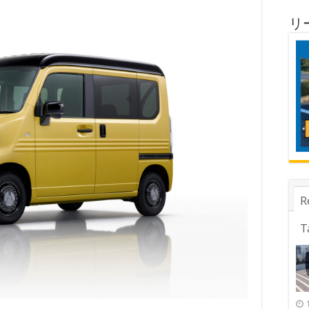
リ
R
T