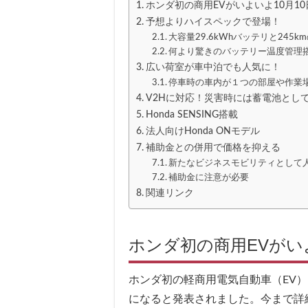
ホンダ初の商用EVがいよいよ10月1
予想よりハイスペックで登場！
大容量29.6kWhバッテリと245k
何より驚きのバッテリー温度管理
広い荷室が車中泊でも人気に！
停車時の車内が１つの部屋や作業
V2Hに対応！災害時には蓄電池とし
Honda SENSING搭載
法人向けHonda ONモデル
補助金との併用で価格を抑える
新たなビジネスモビリティとして
補助金に注意が必要
関連リンク
ホンダ初の商用EVがい
ホンダ初の軽商用電気自動車（EV）N
になると発表されました。今まで詳