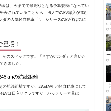
補助金は、今までで最高額となる予算規模になってい
が発表されていることから、法人でのEV導入が進む
ンダの人気軽自動車「N」シリーズのEV化は気に
e
で登場！
ー
のは、そのスペックです。「さすがホンダ」と言いた
してきました。
245kmの航続距離
【
の航続距離ですが、29.6kWhと軽自動車にして
軽EVは日産サクラですが、バッテリー容量は