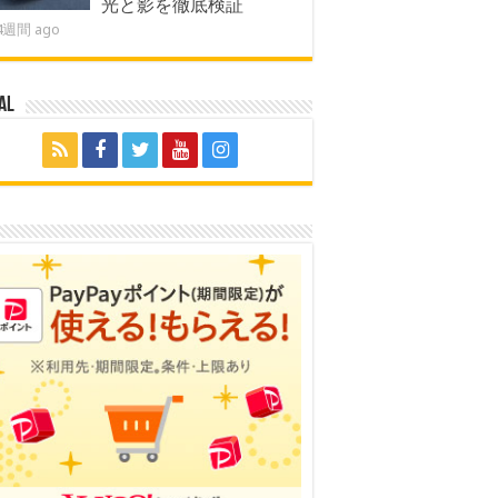
光と影を徹底検証
4週間 ago
al