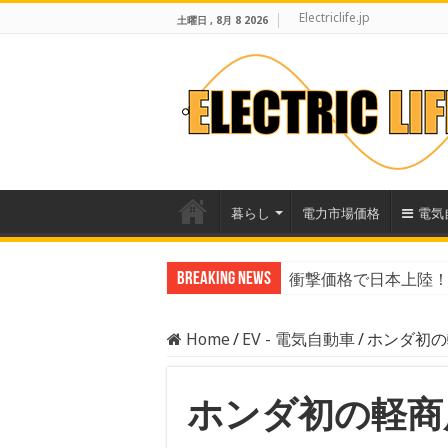
Electriclife.jp
土曜日 , 8月 8 2026
暮らし
電力市場価格
電気
Breaking News
衝撃価格で日本上陸！B
数字で見るEVのリア
Home
/
EV - 電気自動車
/
ホンダ初の軽
ホンダ初の軽商用E