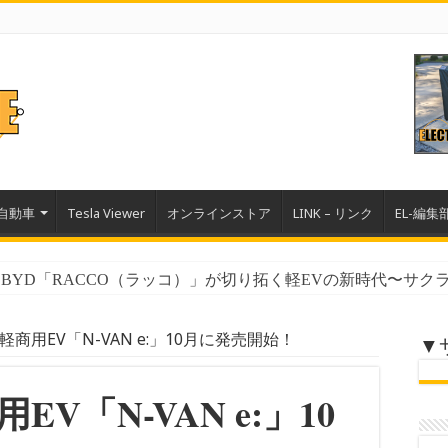
自動車
Tesla Viewer
オンラインストア
LINK – リンク
EL-編集
YD「RACCO（ラッコ）」が切り拓く軽EVの新時代〜サクラ、
ル｜テスラ2025年インパクトレポートが証明した圧倒的な環境
商用EV「N-VAN e:」10月に発売開始！
▼
V「N-VAN e:」10