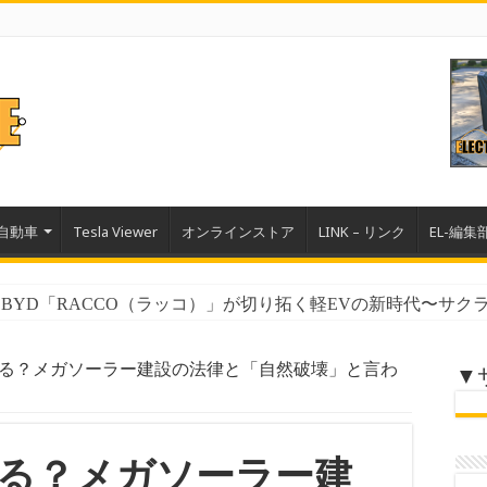
自動車
Tesla Viewer
オンラインストア
LINK – リンク
EL-編集
YD「RACCO（ラッコ）」が切り拓く軽EVの新時代〜サクラ、
ル｜テスラ2025年インパクトレポートが証明した圧倒的な環境
る？メガソーラー建設の法律と「自然破壊」と言わ
▼
る？メガソーラー建