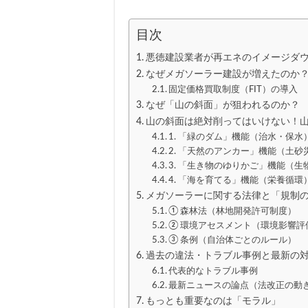
目次
悪徳建設業者が再エネのイメージダ
なぜメガソーラー建設が増えたのか
固定価格買取制度（FIT）の導入
なぜ「山の斜面」が狙われるのか？
山の斜面は絶対削ってはいけない！
1. 「緑のダム」機能（治水・保水
2. 「天然のアンカー」機能（土砂
3. 「生き物のゆりかご」機能（生
4. 「海を育てる」機能（栄養循環
メガソーラーに関する法律と「規制
① 森林法（林地開発許可制度）
② 環境アセスメント（環境影響評
③ 条例（自治体ごとのルール）
過去の違法・トラブル事例と最新の
代表的なトラブル事例
最新ニュースの論点（法改正の動
もっとも重要なのは「モラル」