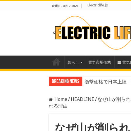
Electriclife.jp
金曜日 , 8月 7 2026
暮らし
電力市場価格
電気
Breaking News
衝撃価格で日本上陸！B
数字で見るEVのリア
Home
/
HEADLINE
/
なぜ山が削られ
れる理由
なぜ山が削られ