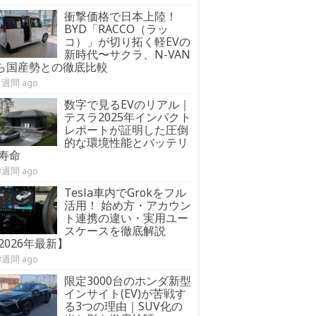
衝撃価格で日本上陸！
BYD「RACCO（ラッ
コ）」が切り拓く軽EVの
新時代〜サクラ、N-VAN
:ら国産勢との徹底比較
1週間 ago
数字で見るEVのリアル｜
テスラ2025年インパクト
レポートが証明した圧倒
的な環境性能とバッテリ
寿命
3週間 ago
Tesla車内でGrokをフル
活用！ 始め方・アカウン
ト連携の違い・実用ユー
スケースを徹底解説
2026年最新】
3週間 ago
限定3000台のホンダ新型
インサイト(EV)が苦戦す
る3つの理由｜SUV化の