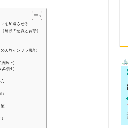
ウンを加速させる
？（建設の意義と背景）
山の天然インフラ機能
）
災害防止）
物多様性）
）
の穴」
価）
対策
き）