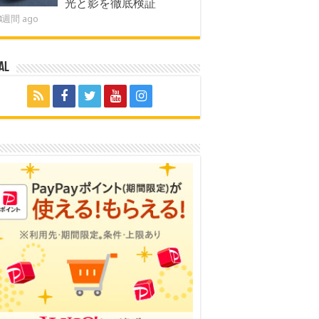
光と影を徹底検証
4週間 ago
al