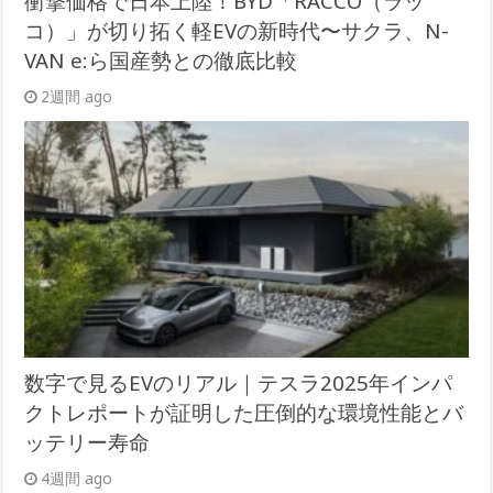
衝撃価格で日本上陸！BYD「RACCO（ラッ
コ）」が切り拓く軽EVの新時代〜サクラ、N-
VAN e:ら国産勢との徹底比較
2週間 ago
数字で見るEVのリアル｜テスラ2025年インパ
クトレポートが証明した圧倒的な環境性能とバ
ッテリー寿命
4週間 ago