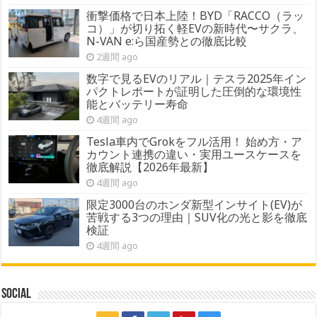
衝撃価格で日本上陸！BYD「RACCO（ラッ
コ）」が切り拓く軽EVの新時代〜サクラ、
N-VAN e:ら国産勢との徹底比較
2週間 ago
数字で見るEVのリアル｜テスラ2025年イン
パクトレポートが証明した圧倒的な環境性
能とバッテリー寿命
4週間 ago
Tesla車内でGrokをフル活用！ 始め方・ア
カウント連携の違い・実用ユースケースを
徹底解説【2026年最新】
4週間 ago
限定3000台のホンダ新型インサイト(EV)が
苦戦する3つの理由｜SUV化の光と影を徹底
検証
4週間 ago
Social