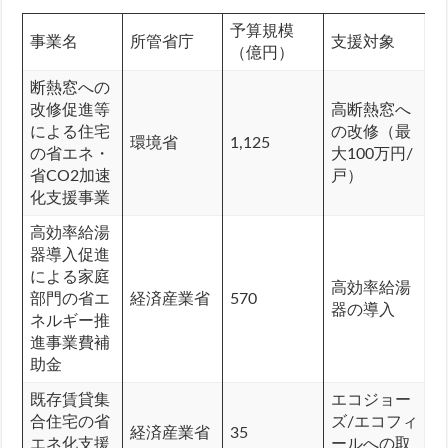
予算規模
事業名
所管省庁
支援対象
（億円）
断熱窓への
改修促進等
高断熱窓へ
による住宅
の改修（最
環境省
1,125
の省エネ・
大100万円/
省CO2加速
戸）
化支援事業
高効率給湯
器導入促進
による家庭
高効率給湯
部門の省エ
経済産業省
570
器の導入
ネルギー推
進事業費補
助金
既存賃貸集
エコジョー
合住宅の省
ズ/エコフィ
経済産業省
35
エネ化支援
ールへの取