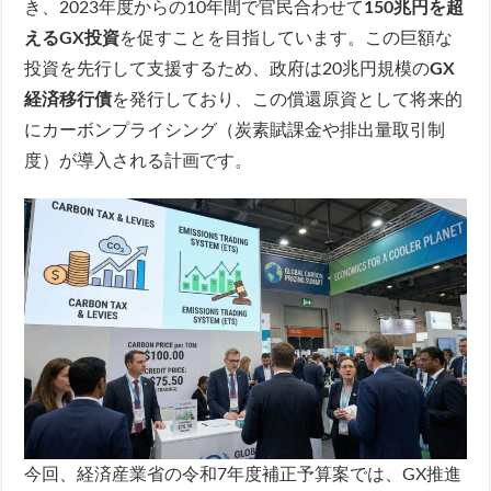
き、2023年度からの10年間で官民合わせて
150兆円を超
えるGX投資
を促すことを目指しています。この巨額な
投資を先行して支援するため、政府は20兆円規模の
GX
経済移行債
を発行しており、この償還原資として将来的
にカーボンプライシング（炭素賦課金や排出量取引制
度）が導入される計画です。
今回、経済産業省の令和7年度補正予算案では、GX推進