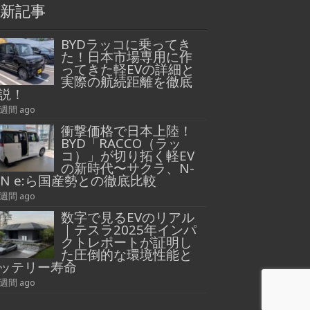
新記事
BYDラッコに乗ってき
た！日本市場専用に作
ってきた軽EVの詳細と
実際の航続距離を徹底
説！
1週間 ago
衝撃価格で日本上陸！
BYD「RACCO（ラッ
コ）」が切り拓く軽EV
の新時代〜サクラ、N-
AN e:ら国産勢との徹底比較
1週間 ago
数字で見るEVのリアル
｜テスラ2025年インパ
クトレポートが証明し
た圧倒的な環境性能と
ッテリー寿命
3週間 ago