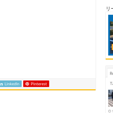
リ
R
T
LinkedIn
Pinterest