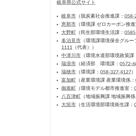
岐阜県公式サイト
岐阜市
（脱炭素社会推進課：
058-
恵那市
（環境課 ゼロカーボン推進
大野町
（民生部環境生活課：
0585
多治見市
（環境課環境保全グルー
1111
（代表））
中津川市
（環境水道部環境政策課
瑞浪市
（経済部 環境課：
0572-6
瑞穂市
（環境課：
058-327-4127
）
富加町
（産業環境課 産業環境係：
御嵩町
（環境モデル都市推進室：
八百津町
（地域振興課 地域振興係
大垣市
（生活環境部環境衛生課：