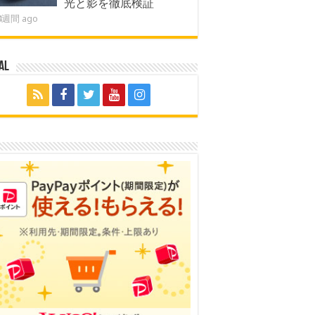
光と影を徹底検証
4週間 ago
al