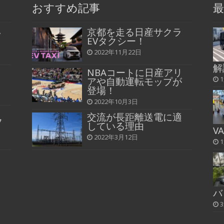
おすすめ記事
最
い
京都を走る日産サクラ
EVタクシー！
2022年11月22日
解
ャ
NBAコートに日産アリ
アや自動運転モップが
登場！
2022年10月3日
る
交流が長距離送電に適
フ
している理由
V
2022年3月12日
バ