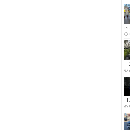
e
ー
【