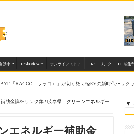
自動車
Tesla Viewer
オンラインストア
LINK – リンク
EL-編集
YD「RACCO（ラッコ）」が切り拓く軽EVの新時代〜サクラ、
ー補助金詳細リンク集
/
岐阜県 クリーンエネルギー
▼
ンエネルギー補助金