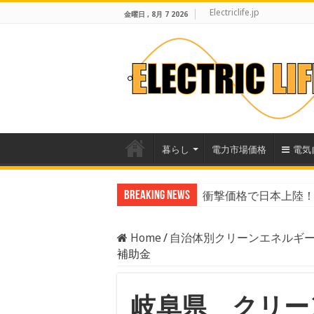
Electriclife.jp
金曜日 , 8月 7 2026
暮らし
電力市場価格
電気
Breaking News
衝撃価格で日本上陸！B
Home
/
自治体別クリーンエネルギ
補助金
岐阜県 クリー