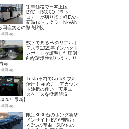
衝撃価格で日本上陸！
BYD「RACCO（ラッ
コ）」が切り拓く軽EVの
新時代〜サクラ、N-VAN
:ら国産勢との徹底比較
1週間 ago
数字で見るEVのリアル｜
テスラ2025年インパクト
レポートが証明した圧倒
的な環境性能とバッテリ
寿命
3週間 ago
Tesla車内でGrokをフル
活用！ 始め方・アカウン
ト連携の違い・実用ユー
スケースを徹底解説
2026年最新】
3週間 ago
限定3000台のホンダ新型
インサイト(EV)が苦戦す
る3つの理由｜SUV化の