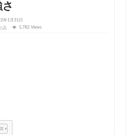
強さ
22年1月31日
ース
5,782 Views