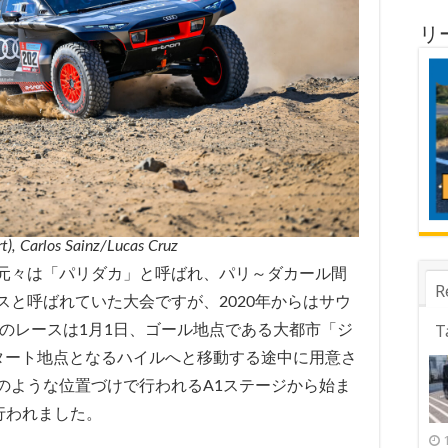
リ
), Carlos Sainz/Lucas Cruz
元々は「パリダカ」と呼ばれ、パリ～ダカール間
R
と呼ばれていた大会ですが、2020年からはサウ
T
年のレースは1月1日、ゴール地点である大都市「ジ
タート地点となるハイルへと移動する途中に用意さ
のような位置づけで行われるA1ステージから始ま
行われました。