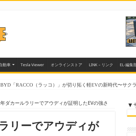
自動車
Tesla Viewer
オンラインストア
LINK – リンク
EL-編集
YD「RACCO（ラッコ）」が切り拓く軽EVの新時代〜サクラ、
ル｜テスラ2025年インパクトレポートが証明した圧倒的な環境
22年ダカールラリーでアウディが証明したEVの強さ
▼
ルラリーでアウディが