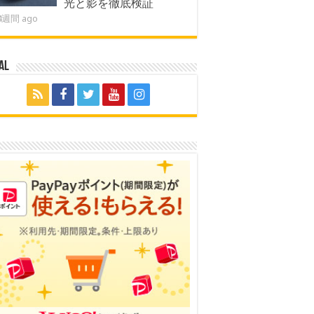
光と影を徹底検証
4週間 ago
al