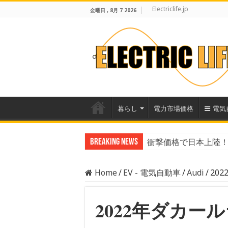
Electriclife.jp
金曜日 , 8月 7 2026
暮らし
電力市場価格
電気
Breaking News
衝撃価格で日本上陸！B
数字で見るEVのリア
Home
/
EV - 電気自動車
/
Audi
/
20
2022年ダカー