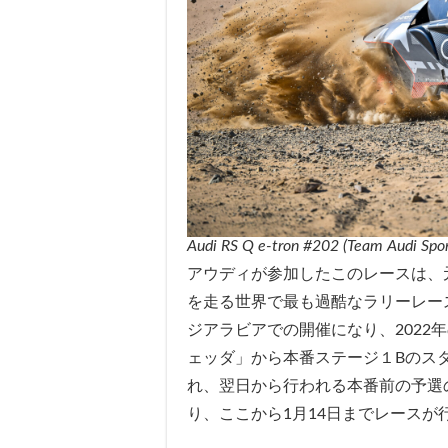
Audi RS Q e-tron #202 (Team Audi Sport
アウディが参加したこのレースは、
を走る世界で最も過酷なラリーレース
ジアラビアでの開催になり、2022
ェッダ」から本番ステージ１Bのス
れ、翌日から行われる本番前の予選
り、ここから1月14日までレースが