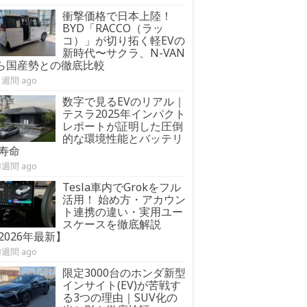
衝撃価格で日本上陸！
BYD「RACCO（ラッ
コ）」が切り拓く軽EVの
新時代〜サクラ、N-VAN
:ら国産勢との徹底比較
1週間 ago
数字で見るEVのリアル｜
テスラ2025年インパクト
レポートが証明した圧倒
的な環境性能とバッテリ
寿命
3週間 ago
Tesla車内でGrokをフル
活用！ 始め方・アカウン
ト連携の違い・実用ユー
スケースを徹底解説
2026年最新】
3週間 ago
限定3000台のホンダ新型
インサイト(EV)が苦戦す
る3つの理由｜SUV化の