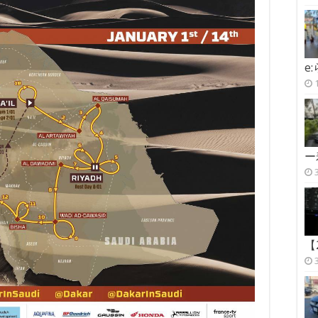
e
ー
【