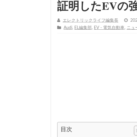
証明したEVの
エレクトリックライフ編集長
20
Audi
,
EL編集部
,
EV - 電気自動車
,
ニュ
目次